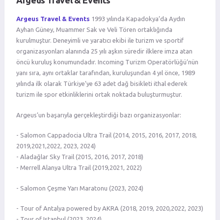
Argeus Travel & Events
Argeus Travel & Events
1993 yılında Kapadokya’da Aydın
Ayhan Güney, Muammer Sak ve Veli Tören ortaklığında
kurulmuştur. Deneyimli ve yaratıcı ekibi ile turizm ve sportif
organizasyonları alanında 25 yılı aşkın süredir ilklere imza atan
öncü kuruluş konumundadır. Incoming Turizm Operatörlüğü’nün
yanı sıra, aynı ortaklar tarafından, kuruluşundan 4 yıl önce, 1989
yılında ilk olarak Türkiye’ye 63 adet dağ bisikleti ithal ederek
turizm ile spor etkinliklerini ortak noktada buluşturmuştur.
Argeus’un başarıyla gerçekleştirdiği bazı organizasyonlar:
- Salomon Cappadocia Ultra Trail (2014, 2015, 2016, 2017, 2018,
2019,2021,2022, 2023, 2024)
- Aladağlar Sky Trail (2015, 2016, 2017, 2018)
​- Merrell Alanya Ultra Trail (2019,2021, 2022)
- Salomon Çeşme Yarı Maratonu (2023, 2024)
- Tour of Antalya powered by AKRA (2018, 2019, 2020,2022, 2023)
- Tour of Istanbul (2023, 2024)